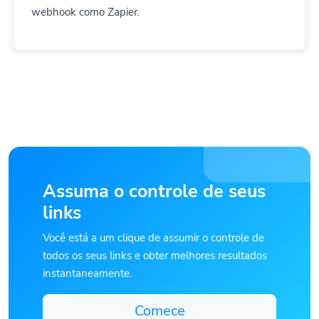
Assuma o controle de seus
links
Você está a um clique de assumir o controle de
todos os seus links e obter melhores resultados
instantaneamente.
Comece