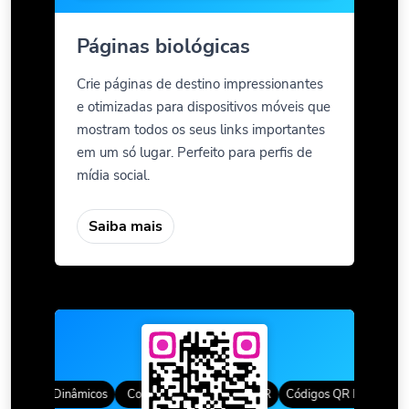
Páginas biológicas
Crie páginas de destino impressionantes
e otimizadas para dispositivos móveis que
mostram todos os seus links importantes
em um só lugar. Perfeito para perfis de
mídia social.
Saiba mais
os QR Dinâmicos
Molduras personalizadas
Cor gradiente
Estilos QR
Códigos QR Dinâmicos