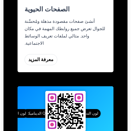
الصفحات الحيوية
أنشئ صفحات مقصودة مذهلة ومُحسَّنة
للجوال تعرض جميع روابطك المهمة في مكان
واحد. مثالي لملفات تعريف الوسائط
الاجتماعية.
معرفة المزيد
لون التدرج
أنماط QR
رموز QR الديناميكية
لون التدرج
إطارات مخ
أن