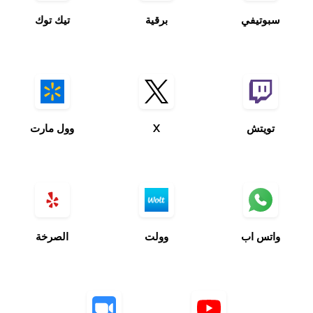
سبوتيفي
برقية
تيك توك
تويتش
X
وول مارت
واتس اب
وولت
الصرخة