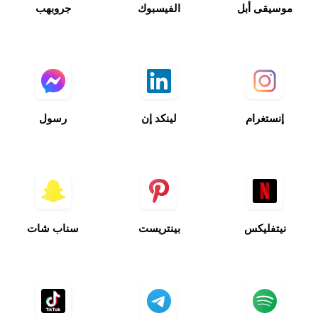
إنستغرام
لينكد إن
رسول
نيتفليكس
بينتريست
سناب شات